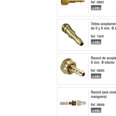
Ref. 59001
Tetina acoplami
de 6 y 8 mm. Ø in
Ref. 13541
Racord de acopl
8 mm. Ø interior
Ref. 59005
Racord para cone
manguera)
Ref. 59009