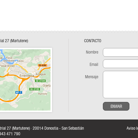
rial 27 (Martutene)
CONTACTO
Nombre
Email
Mensaje
ENVIAR
strial 27 (Martutene) · 20014 Donostia - San Sebastián
Aviso l
: 943 471 790