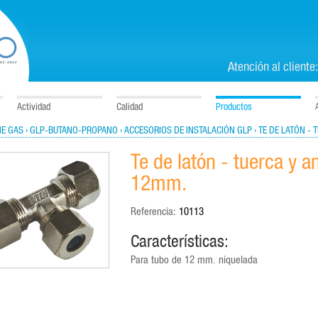
Atención al cliente
Actividad
Calidad
Productos
NE GAS
› GLP-BUTANO-PROPANO
› ACCESORIOS DE INSTALACIÓN GLP
› TE DE LATÓN -
Te de latón - tuerca y an
12mm.
Referencia:
10113
Características:
Para tubo de 12 mm. niquelada