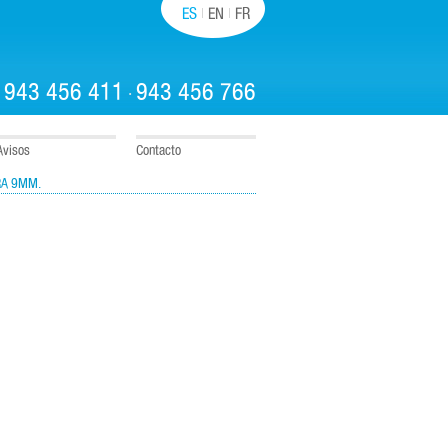
ES
EN
FR
943 456 411
943 456 766
:
·
Avisos
Contacto
RA 9MM.