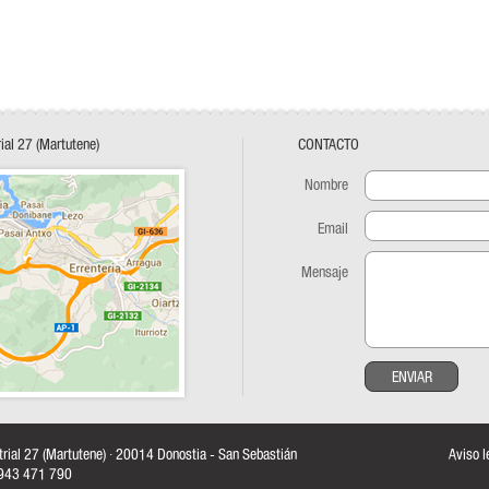
rial 27 (Martutene)
CONTACTO
Nombre
Email
Mensaje
ENVIAR
strial 27 (Martutene) · 20014 Donostia - San Sebastián
Aviso l
: 943 471 790