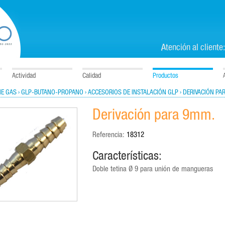
Atención al cliente
Actividad
Calidad
Productos
NE GAS
› GLP-BUTANO-PROPANO
› ACCESORIOS DE INSTALACIÓN GLP
› DERIVACIÓN PA
Derivación para 9mm.
Referencia:
18312
Características:
Doble tetina Ø 9 para unión de mangueras