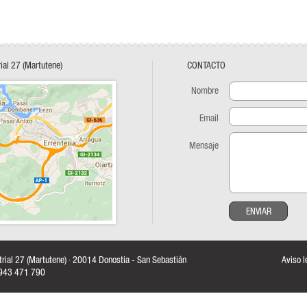
rial 27 (Martutene)
CONTACTO
Nombre
Email
Mensaje
ENVIAR
strial 27 (Martutene) · 20014 Donostia - San Sebastián
Aviso l
: 943 471 790