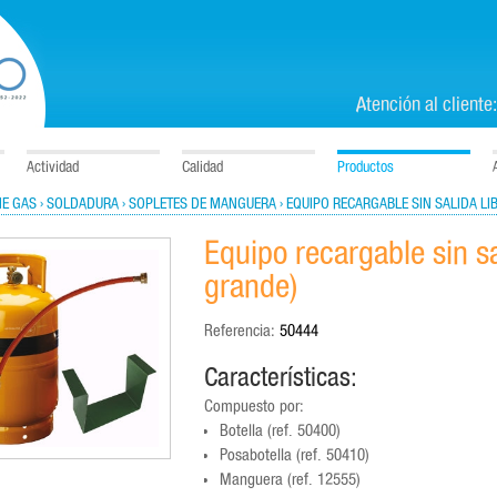
Atención al cliente
Actividad
Calidad
Productos
NE GAS
› SOLDADURA
› SOPLETES DE MANGUERA
› EQUIPO RECARGABLE SIN SALIDA LI
Equipo recargable sin sal
grande)
Referencia:
50444
Características:
Compuesto por:
Botella (ref. 50400)
Posabotella (ref. 50410)
Manguera (ref. 12555)