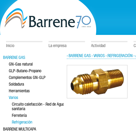
Inicio
La empresa
Actividad
C
› BARRENE GAS
› VARIOS
› REFRIGERACIÓN
›
BARRENE GAS
GN-Gas natural
GLP-Butano-Propano
Complementos GN-GLP
Soldadura
Herramientas
Varios
Circuito calefacción - Red de Agua
sanitaria
Ferretería
Refrigeración
BARRENE MULTICAPA