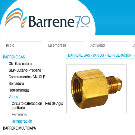
Inicio
La empresa
Actividad
C
› BARRENE GAS
› VARIOS
› REFRIGERACIÓN
›
BARRENE GAS
GN-Gas natural
GLP-Butano-Propano
Complementos GN-GLP
Soldadura
Herramientas
Varios
Circuito calefacción - Red de Agua
sanitaria
Ferretería
Refrigeración
BARRENE MULTICAPA